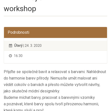
workshop
Podrobnosti
Úterý
| 24. 3. 2020
16:30
Přijďte se společně bavit a relaxovat s barvami. Nahlédnout
do harmonie barev přírody. Nemusíte umět malovat ani
vědět cokoliv o barvách a přesto můžete vytvořit návrhy,
jako skutečné módní designérky.
Budeme míchat barvy, pracovat s barevnými vzorníky
a poznávat, které barvy spolu tvoří přirozenou harmonii,
které komu sluší a proč.