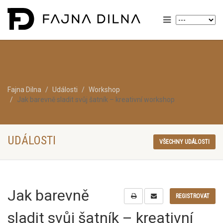
Fajna Dilna
Události
Workshop
Jak barevně sladit svůj šatník – kreativní workshop
UDÁLOSTI
VŠECHNY UDÁLOSTI
Jak barevně
REGISTROVAT
sladit svůj šatník – kreativní